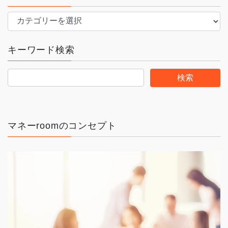
カ
テ
ゴ
キーワード検索
リ
ー
マネーroomのコンセプト