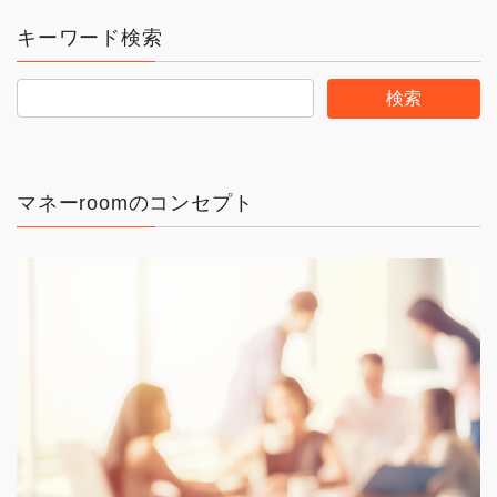
ゴ
キーワード検索
リ
ー
マネーroomのコンセプト