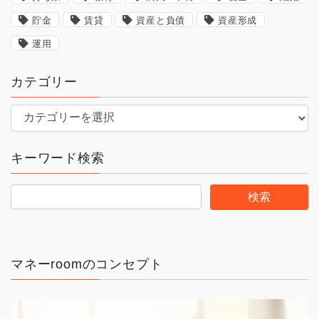
貯金
賃貸
資産と負債
資産形成
運用
カテゴリー
カ
テ
ゴ
キーワード検索
リ
ー
マネーroomのコンセプト